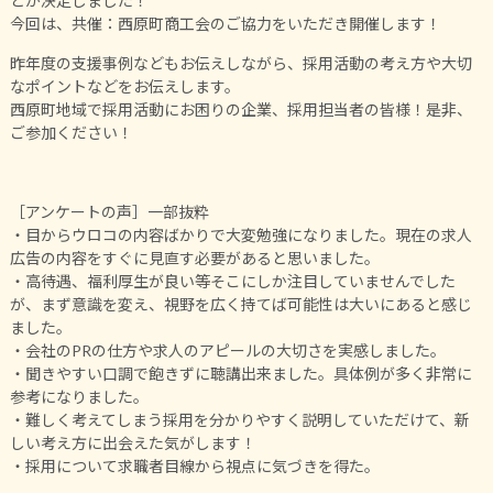
とが決定しました！
今回は、共催：西原町商工会のご協力をいただき開催します！
昨年度の支援事例などもお伝えしながら、採用活動の考え方や大切
なポイントなどをお伝えします。
西原町地域で採用活動にお困りの企業、採用担当者の皆様！是非、
ご参加ください！
［アンケートの声］一部抜粋
・目からウロコの内容ばかりで大変勉強になりました。現在の求人
広告の内容をすぐに見直す必要があると思いました。
・高待遇、福利厚生が良い等そこにしか注目していませんでした
が、まず意識を変え、視野を広く持てば可能性は大いにあると感じ
ました。
・会社のPRの仕方や求人のアピールの大切さを実感しました。
・聞きやすい口調で飽きずに聴講出来ました。具体例が多く非常に
参考になりました。
・難しく考えてしまう採用を分かりやすく説明していただけて、新
しい考え方に出会えた気がします！
・採用について求職者目線から視点に気づきを得た。