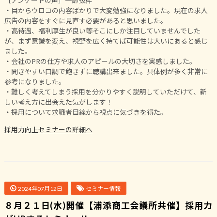
［アンケートの声］一部抜粋
・目からウロコの内容ばかりで大変勉強になりました。現在の求人
広告の内容をすぐに見直す必要があると思いました。
・高待遇、福利厚生が良い等そこにしか注目していませんでした
が、まず意識を変え、視野を広く持てば可能性は大いにあると感じ
ました。
・会社のPRの仕方や求人のアピールの大切さを実感しました。
・聞きやすい口調で飽きずに聴講出来ました。具体例が多く非常に
参考になりました。
・難しく考えてしまう採用を分かりやすく説明していただけて、新
しい考え方に出会えた気がします！
・採用について求職者目線から視点に気づきを得た。
採用力向上セミナーの詳細へ
2024年07月12日
セミナー情報
８月２１日(水)開催【浦添商工会議所共催】採用力