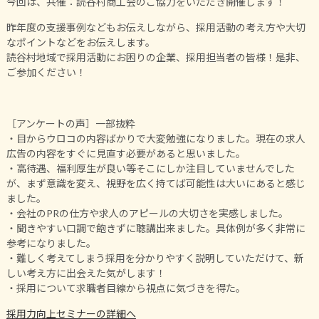
今回は、共催：読谷村商工会のご協力をいただき開催します！
昨年度の支援事例などもお伝えしながら、採用活動の考え方や大切
なポイントなどをお伝えします。
読谷村地域で採用活動にお困りの企業、採用担当者の皆様！是非、
ご参加ください！
［アンケートの声］一部抜粋
・目からウロコの内容ばかりで大変勉強になりました。現在の求人
広告の内容をすぐに見直す必要があると思いました。
・高待遇、福利厚生が良い等そこにしか注目していませんでした
が、まず意識を変え、視野を広く持てば可能性は大いにあると感じ
ました。
・会社のPRの仕方や求人のアピールの大切さを実感しました。
・聞きやすい口調で飽きずに聴講出来ました。具体例が多く非常に
参考になりました。
・難しく考えてしまう採用を分かりやすく説明していただけて、新
しい考え方に出会えた気がします！
・採用について求職者目線から視点に気づきを得た。
採用力向上セミナーの詳細へ