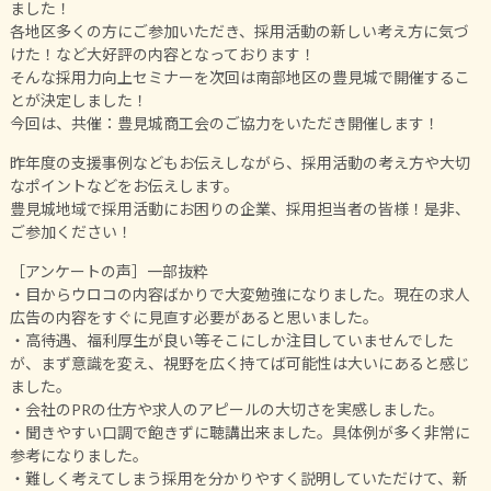
ました！
各地区多くの方にご参加いただき、採用活動の新しい考え方に気づ
けた！など大好評の内容となっております！
そんな採用力向上セミナーを次回は南部地区の豊見城で開催するこ
とが決定しました！
今回は、共催：豊見城商工会のご協力をいただき開催します！
昨年度の支援事例などもお伝えしながら、採用活動の考え方や大切
なポイントなどをお伝えします。
豊見城地域で採用活動にお困りの企業、採用担当者の皆様！是非、
ご参加ください！
［アンケートの声］一部抜粋
・目からウロコの内容ばかりで大変勉強になりました。現在の求人
広告の内容をすぐに見直す必要があると思いました。
・高待遇、福利厚生が良い等そこにしか注目していませんでした
が、まず意識を変え、視野を広く持てば可能性は大いにあると感じ
ました。
・会社のPRの仕方や求人のアピールの大切さを実感しました。
・聞きやすい口調で飽きずに聴講出来ました。具体例が多く非常に
参考になりました。
・難しく考えてしまう採用を分かりやすく説明していただけて、新