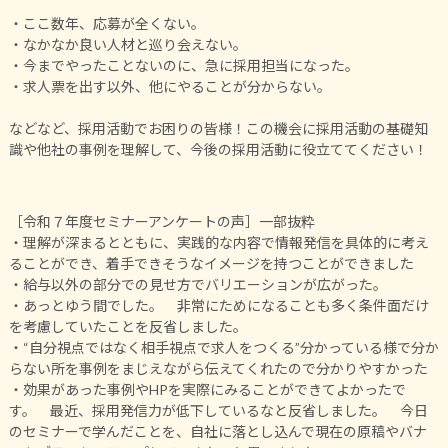
・ここ数年、応募が全くない。
・なかなか良い人材と巡り会えない。
・今までやったことないのに、急に採用担当になった。
・求人票を出す以外、他にやることが分からない。
などなど、採用活動でお困りの皆様！この機会に採用活動の基礎知
識や他社の事例を理解して、今後の採用活動に役立ててください！
［令和７年度セミナーアンケートの声］一部抜粋
・理解が深まるとともに、実践的な内容で情報発信を具体的に考え
ることができ、着手できそうなイメージを持つことができました
・給与以外の部分での見せ方でバリエーションが広がった。
・あっとゆう間でした。 非常にためになることも多く条件面だけ
を考慮していたことを反省しました。
・“自分視点ではなく相手視点で求人をつくる”分かっている様で分か
らない所を事例をまじえながら伝えてくれたので分かりやすかった
・効果があった事例や
HP
を実際にみることができてよかったで
す。 最近、採用発信力が低下しているなと反省しました。 今日
のセミナーで学んだことを、自社に落とし込んで現在の原稿やバナ