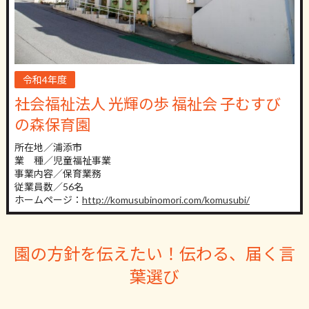
令和4年度
社会福祉法人 光輝の歩 福祉会 子むすび
の森保育園
所在地／浦添市
業 種／児童福祉事業
事業内容／保育業務
従業員数／56名
ホームページ：
http://komusubinomori.com/komusubi/
園の方針を伝えたい！伝わる、届く言
葉選び