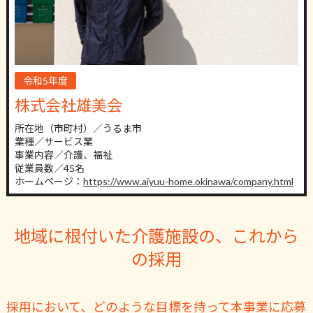
令和5年度
株式会社雄美会
所在地（市町村）／うるま市
業種／サービス業
事業内容／介護、福祉
従業員数／45名
ホームページ：
https://www.aiyuu-home.okinawa/company.html
地域に根付いた介護施設の、これから
の採用
採用において、どのような目標を持って本事業に応募